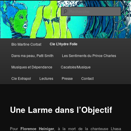
Aller
au
Rech
contenu
principal
Martine Corbat
Menu
Cie L’Hydre Folle
Bio Martine Corbat
principal
Dans ma peau, Patti Smith
Les Sentiments du Prince Charles
Musiques et Dépendance
Cacatoès/Musique
Cie Extrapol
Lectures
Presse
Contact
Une Larme dans l’Objectif
Pour
Florence Heiniger
, à la mort de la chanteuse Lhasa