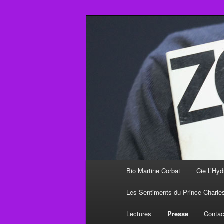
Aller
au
contenu
Martine Corba
principal
Menu
Bio Martine Corbat
Cie L’Hyd
principal
Les Sentiments du Prince Charle
Lectures
Presse
Contac