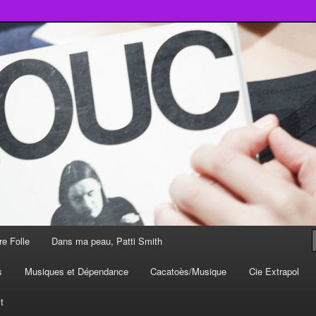
t
re Folle
Dans ma peau, Patti Smith
s
Musiques et Dépendance
Cacatoès/Musique
Cie Extrapol
t