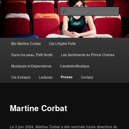
Aller
au
Rech
contenu
principal
Martine Corbat
Menu
Bio Martine Corbat
Cie L’Hydre Folle
principal
Dans ma peau, Patti Smith
Les Sentiments du Prince Charles
Musiques et Dépendance
Cacatoès/Musique
Presse
Cie Extrapol
Lectures
Contact
Martine Corbat
Le 3 juin 2024, Martine Corbat a été nommée future directrice du